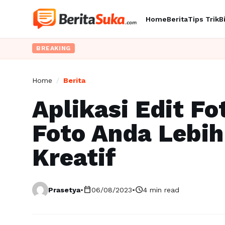
Home
Berita
Tips Trik
B
BREAKING
Home
/
Berita
Aplikasi Edit F
Foto Anda Lebih
Kreatif
calendar_today
schedule
Prasetya
•
06/08/2023
•
4 min read