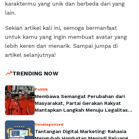
karaktermu yang unik dan berbeda dari yang
lain.
Sekian artikel kali ini, semoga bermanfaat
untuk kamu yang ingin membuat avatar yang
lebih keren dan menarik. Sampai jumpa di
artikel selanjutnya!
trending_up
TRENDING NOW
Politik
Membawa Semangat Perubahan dari
Masyarakat, Partai Gerakan Rakyat
Mantapkan Langkah Menuju Legalitas
Politik Nasional
Uncategorized
Tantangan Digital Marketing: Rahasia
Mengubah Hambatan Menjadi Peluang