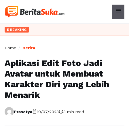
menu
BREAKING
Home
/
Berita
Aplikasi Edit Foto Jadi
Avatar untuk Membuat
Karakter Diri yang Lebih
Menarik
calendar_today
schedule
Prasetya
19/07/2023
3 min read