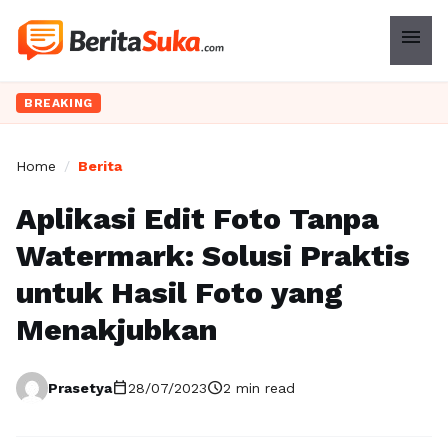
menu
BREAKING
Home
/
Berita
Aplikasi Edit Foto Tanpa
Watermark: Solusi Praktis
untuk Hasil Foto yang
Menakjubkan
calendar_today
schedule
Prasetya
28/07/2023
2 min read