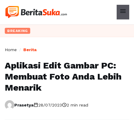
menu
BREAKING
Home
/
Berita
Aplikasi Edit Gambar PC:
Membuat Foto Anda Lebih
Menarik
calendar_today
schedule
Prasetya
28/07/2023
2 min read