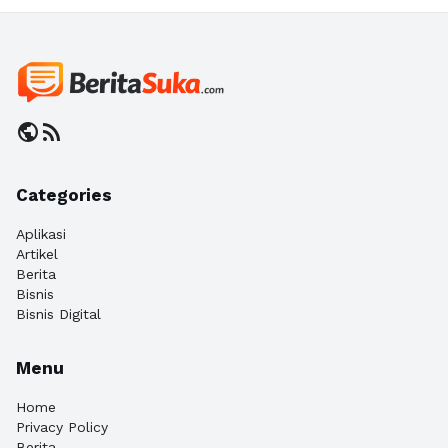
public
rss_feed
Categories
Aplikasi
Artikel
Berita
Bisnis
Bisnis Digital
Menu
Home
Privacy Policy
Berita