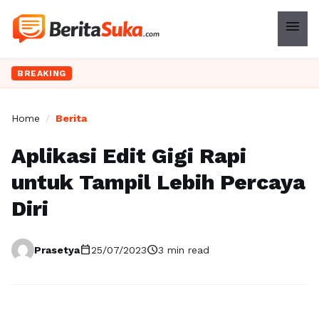
menu
BREAKING
Home
/
Berita
Aplikasi Edit Gigi Rapi
untuk Tampil Lebih Percaya
Diri
calendar_today
schedule
Prasetya
25/07/2023
3 min read