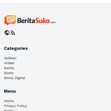
public
rss_feed
Categories
Aplikasi
Artikel
Berita
Bisnis
Bisnis Digital
Menu
Home
Privacy Policy
Berita