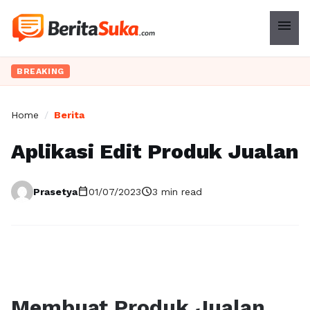
menu
BREAKING
Home
/
Berita
Aplikasi Edit Produk Jualan
calendar_today
schedule
Prasetya
01/07/2023
3 min read
Membuat Produk Jualan