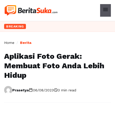
menu
BREAKING
Home
/
Berita
Aplikasi Foto Gerak:
Membuat Foto Anda Lebih
Hidup
calendar_today
schedule
Prasetya
06/08/2023
3 min read