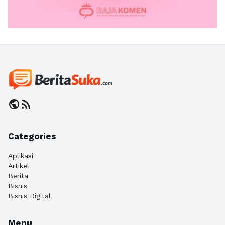
public
rss_feed
Categories
Aplikasi
Artikel
Berita
Bisnis
Bisnis Digital
Menu