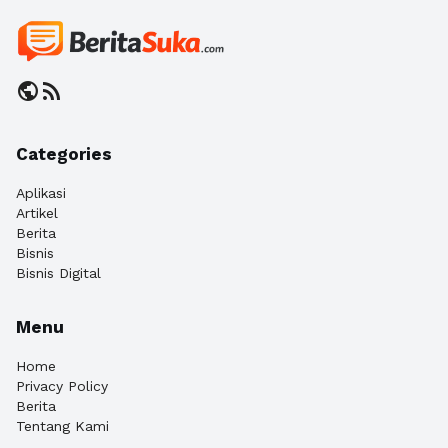
public
rss_feed
Categories
Aplikasi
Artikel
Berita
Bisnis
Bisnis Digital
Menu
Home
Privacy Policy
Berita
Tentang Kami