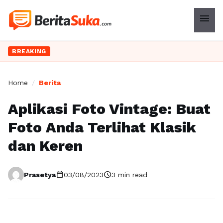
menu
BREAKING
Home
/
Berita
Aplikasi Foto Vintage: Buat
Foto Anda Terlihat Klasik
dan Keren
calendar_today
schedule
Prasetya
03/08/2023
3 min read