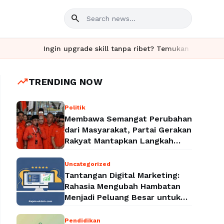
search
Ingin upgrade skill tanpa ribet? Temukan kelas seru dan mat
trending_up
TRENDING NOW
Politik
Membawa Semangat Perubahan
dari Masyarakat, Partai Gerakan
Rakyat Mantapkan Langkah
Menuju Legalitas Politik
Nasional
Uncategorized
Tantangan Digital Marketing:
Rahasia Mengubah Hambatan
Menjadi Peluang Besar untuk
Meningkatkan Bisnis
Pendidikan