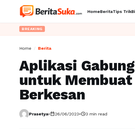
Home
Berita
Tips Trik
B
BREAKING
Home
/
Berita
Aplikasi Gabung
untuk Membuat 
Berkesan
calendar_today
schedule
Prasetya
•
26/06/2023
•
3 min read