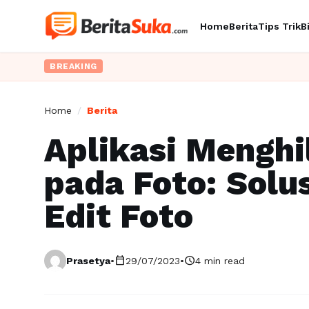
Home
Berita
Tips Trik
B
BREAKING
Home
/
Berita
Aplikasi Mengh
pada Foto: Solu
Edit Foto
calendar_today
schedule
Prasetya
•
29/07/2023
•
4 min read