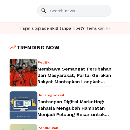
search
in upgrade skill tanpa ribet? Temukan kelas seru dan materi len
trending_up
TRENDING NOW
Politik
Membawa Semangat Perubahan
dari Masyarakat, Partai Gerakan
Rakyat Mantapkan Langkah
Menuju Legalitas Politik
Nasional
Uncategorized
Tantangan Digital Marketing:
Rahasia Mengubah Hambatan
Menjadi Peluang Besar untuk
Meningkatkan Bisnis
Pendidikan