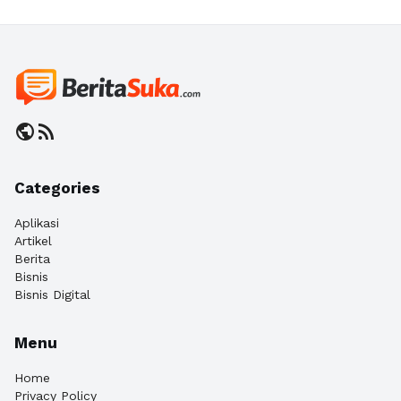
public
rss_feed
Categories
Aplikasi
Artikel
Berita
Bisnis
Bisnis Digital
Menu
Home
Privacy Policy