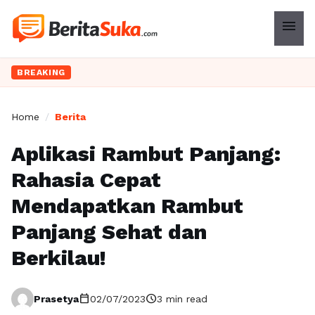
menu
BREAKING
Home
/
Berita
Aplikasi Rambut Panjang:
Rahasia Cepat
Mendapatkan Rambut
Panjang Sehat dan
Berkilau!
calendar_today
schedule
Prasetya
02/07/2023
3 min read