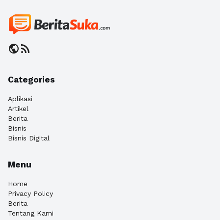
public
rss_feed
Categories
Aplikasi
Artikel
Berita
Bisnis
Bisnis Digital
Menu
Home
Privacy Policy
Berita
Tentang Kami