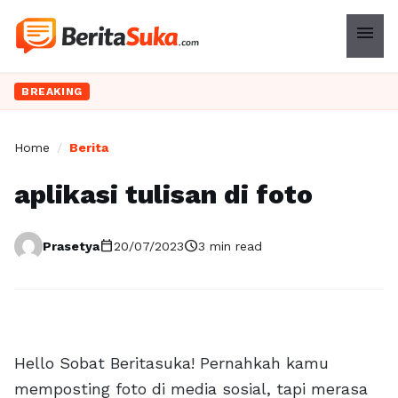
menu
BREAKING
Home
/
Berita
aplikasi tulisan di foto
calendar_today
schedule
Prasetya
20/07/2023
3 min read
Hello Sobat Beritasuka! Pernahkah kamu
memposting foto di media sosial, tapi merasa