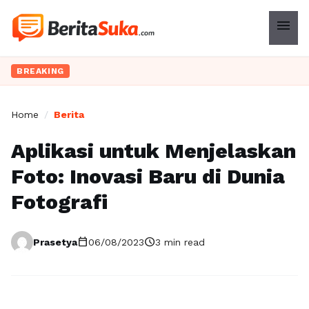
menu
BREAKING
Home
/
Berita
Aplikasi untuk Menjelaskan
Foto: Inovasi Baru di Dunia
Fotografi
calendar_today
schedule
Prasetya
06/08/2023
3 min read