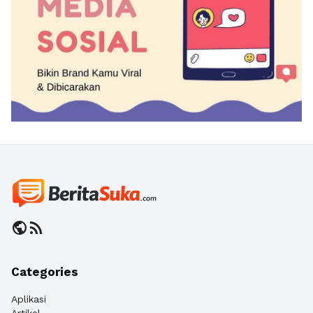
public
rss_feed
Categories
Aplikasi