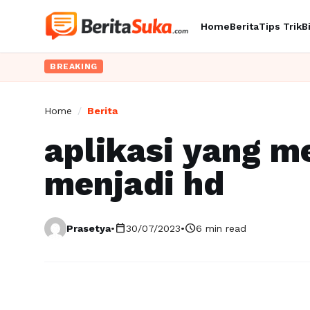
Home
Berita
Tips Trik
B
BREAKING
Home
/
Berita
aplikasi yang m
menjadi hd
calendar_today
schedule
Prasetya
•
30/07/2023
•
6 min read