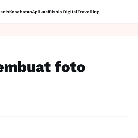
isnis
Kesehatan
Aplikasi
Bisnis Digital
Travelling
Ingin upgr
embuat foto