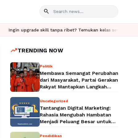
search
ade skill tanpa ribet? Temukan kelas seru dan materi lengkap ha
trending_up
TRENDING NOW
Politik
Membawa Semangat Perubahan
dari Masyarakat, Partai Gerakan
Rakyat Mantapkan Langkah
Menuju Legalitas Politik
Nasional
Uncategorized
Tantangan Digital Marketing:
Rahasia Mengubah Hambatan
Menjadi Peluang Besar untuk
Meningkatkan Bisnis
Pendidikan