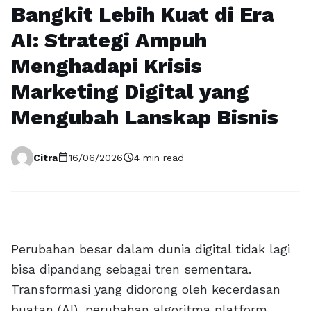
Bangkit Lebih Kuat di Era
AI: Strategi Ampuh
Menghadapi Krisis
Marketing Digital yang
Mengubah Lanskap Bisnis
calendar_today
schedule
Citra
16/06/2026
4 min read
Perubahan besar dalam dunia digital tidak lagi
bisa dipandang sebagai tren sementara.
Transformasi yang didorong oleh kecerdasan
buatan (AI), perubahan algoritma platform,