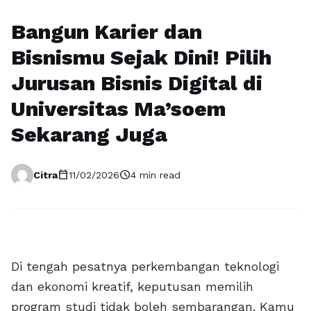
Bangun Karier dan
Bisnismu Sejak Dini! Pilih
Jurusan Bisnis Digital di
Universitas Ma’soem
Sekarang Juga
calendar_today
schedule
Citra
11/02/2026
4 min read
Di tengah pesatnya perkembangan teknologi
dan ekonomi kreatif, keputusan memilih
program studi tidak boleh sembarangan. Kamu