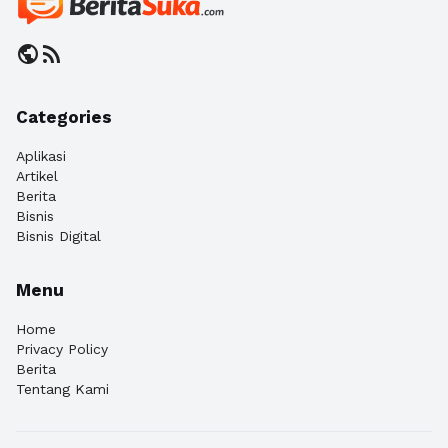
public
rss_feed
Categories
Aplikasi
Artikel
Berita
Bisnis
Bisnis Digital
Menu
Home
Privacy Policy
Berita
Tentang Kami