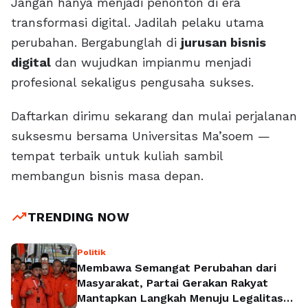
Jangan hanya menjadi penonton di era
transformasi digital. Jadilah pelaku utama
perubahan. Bergabunglah di
jurusan bisnis
digital
dan wujudkan impianmu menjadi
profesional sekaligus pengusaha sukses.
Daftarkan dirimu sekarang dan mulai perjalanan
suksesmu bersama Universitas Ma’soem —
tempat terbaik untuk kuliah sambil
membangun bisnis masa depan.
trending_up
TRENDING NOW
Politik
Membawa Semangat Perubahan dari
Masyarakat, Partai Gerakan Rakyat
Mantapkan Langkah Menuju Legalitas