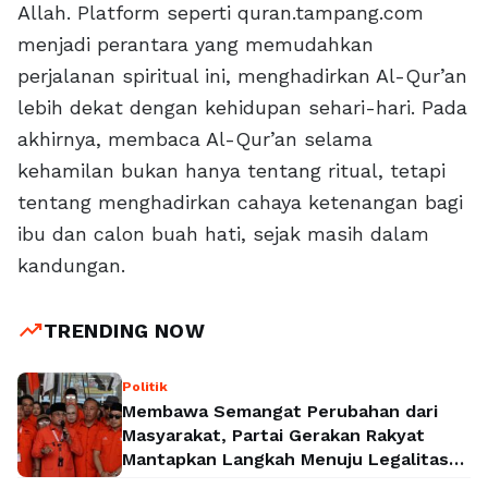
Allah. Platform seperti quran.tampang.com
menjadi perantara yang memudahkan
perjalanan spiritual ini, menghadirkan Al-Qur’an
lebih dekat dengan kehidupan sehari-hari. Pada
akhirnya, membaca Al-Qur’an selama
kehamilan bukan hanya tentang ritual, tetapi
tentang menghadirkan cahaya ketenangan bagi
ibu dan calon buah hati, sejak masih dalam
kandungan.
trending_up
TRENDING NOW
Politik
Membawa Semangat Perubahan dari
Masyarakat, Partai Gerakan Rakyat
Mantapkan Langkah Menuju Legalitas
Politik Nasional