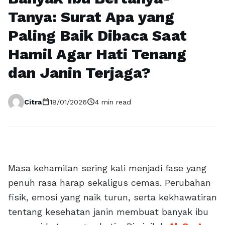
Tanya: Surat Apa yang
Paling Baik Dibaca Saat
Hamil Agar Hati Tenang
dan Janin Terjaga?
calendar_today
schedule
Citra
18/01/2026
4 min read
Masa kehamilan sering kali menjadi fase yang
penuh rasa harap sekaligus cemas. Perubahan
fisik, emosi yang naik turun, serta kekhawatiran
tentang kesehatan janin membuat banyak ibu