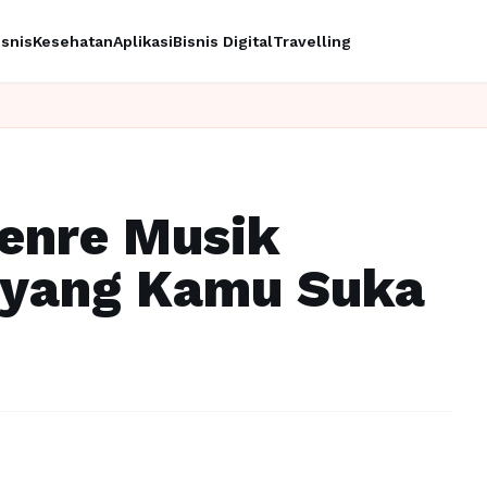
isnis
Kesehatan
Aplikasi
Bisnis Digital
Travelling
Ingin upgr
enre Musik
 yang Kamu Suka