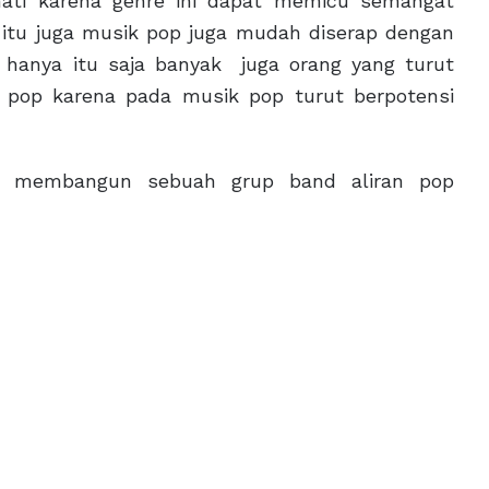
nati karena genre ini dapat memicu semangat
n itu juga musik pop juga mudah diserap dengan
ak hanya itu saja banyak juga orang yang turut
pop karena pada musik pop turut berpotensi
t membangun sebuah grup band aliran pop