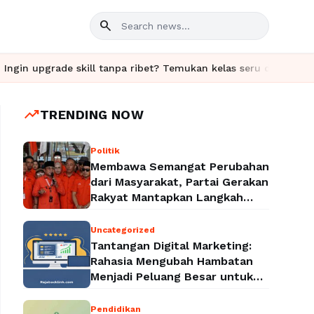
search
ade skill tanpa ribet? Temukan kelas seru dan materi lengkap ha
trending_up
TRENDING NOW
Politik
Membawa Semangat Perubahan
dari Masyarakat, Partai Gerakan
Rakyat Mantapkan Langkah
Menuju Legalitas Politik
Nasional
Uncategorized
Tantangan Digital Marketing:
Rahasia Mengubah Hambatan
Menjadi Peluang Besar untuk
Meningkatkan Bisnis
Pendidikan