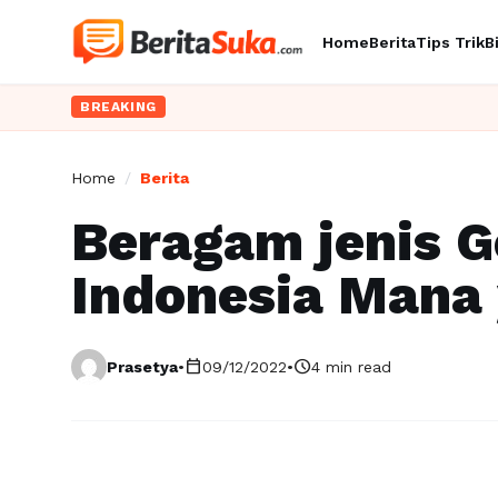
Home
Berita
Tips Trik
B
BREAKING
Home
/
Berita
Beragam jenis G
Indonesia Mana
calendar_today
schedule
Prasetya
•
09/12/2022
•
4 min read