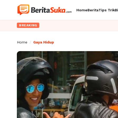
Home
Berita
Tips Trik
B
BREAKING
Home
/
Gaya Hidup