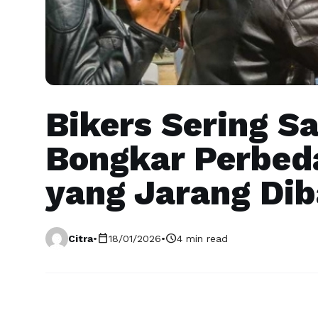
Bikers Sering S
Bongkar Perbed
yang Jarang Di
calendar_today
schedule
Citra
•
18/01/2026
•
4 min read