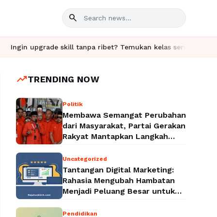
search
de skill tanpa ribet? Temukan kelas seru dan materi lengkap han
trending_up
TRENDING NOW
Politik
Membawa Semangat Perubahan
dari Masyarakat, Partai Gerakan
Rakyat Mantapkan Langkah
Menuju Legalitas Politik
Nasional
Uncategorized
Tantangan Digital Marketing:
Rahasia Mengubah Hambatan
Menjadi Peluang Besar untuk
Meningkatkan Bisnis
Pendidikan