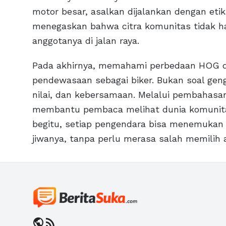
motor besar, asalkan dijalankan dengan et
menegaskan bahwa citra komunitas tidak han
anggotanya di jalan raya.
Pada akhirnya, memahami perbedaan HOG da
pendewasaan sebagai biker. Bukan soal gen
nilai, dan kebersamaan. Melalui pembahasan
membantu pembaca melihat dunia komunitas
begitu, setiap pengendara bisa menemukan
jiwanya, tanpa perlu merasa salah memilih a
public
rss_feed