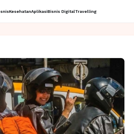
isnis
Kesehatan
Aplikasi
Bisnis Digital
Travelling
Ingin upgra