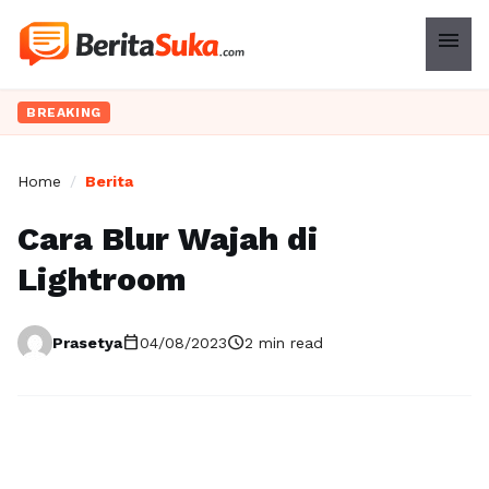
menu
BREAKING
Home
/
Berita
Cara Blur Wajah di
Lightroom
calendar_today
schedule
Prasetya
04/08/2023
2 min read