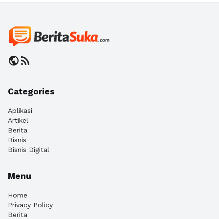
public
rss_feed
Categories
Aplikasi
Artikel
Berita
Bisnis
Bisnis Digital
Menu
Home
Privacy Policy
Berita