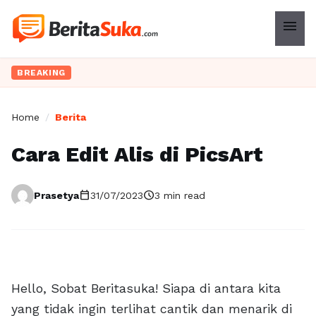
menu
BREAKING
Home
/
Berita
Cara Edit Alis di PicsArt
calendar_today
schedule
Prasetya
31/07/2023
3 min read
Hello, Sobat Beritasuka! Siapa di antara kita
yang tidak ingin terlihat cantik dan menarik di