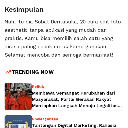
Kesimpulan
Nah, itu dia Sobat Beritasuka, 20 cara edit foto
aesthetic tanpa aplikasi yang mudah dan
praktis. Kamu bisa memilih salah satu yang
dirasa paling cocok untuk kamu gunakan.
Selamat mencoba dan semoga bermanfaat!
trending_up
TRENDING NOW
Politik
Membawa Semangat Perubahan dari
Masyarakat, Partai Gerakan Rakyat
Mantapkan Langkah Menuju Legalitas
Politik Nasional
Uncategorized
Tantangan Digital Marketing: Rahasia