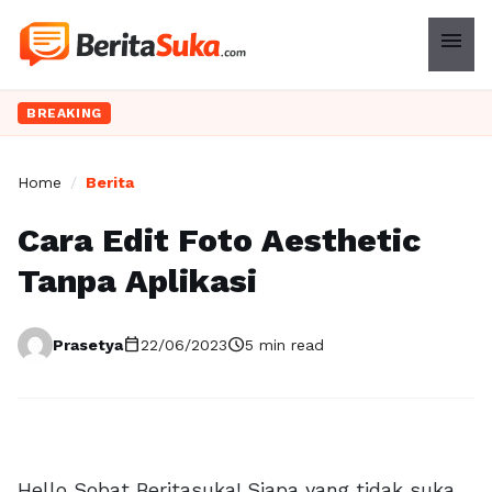
menu
BREAKING
Home
/
Berita
Cara Edit Foto Aesthetic
Tanpa Aplikasi
calendar_today
schedule
Prasetya
22/06/2023
5 min read
Hello Sobat Beritasuka! Siapa yang tidak suka