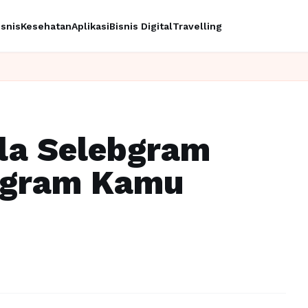
isnis
Kesehatan
Aplikasi
Bisnis Digital
Travelling
Ingin upg
ala Selebgram
tagram Kamu