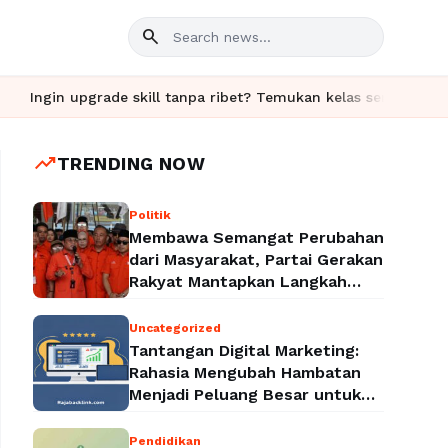
search
rade skill tanpa ribet? Temukan kelas seru dan materi lengkap ha
trending_up
TRENDING NOW
Politik
Membawa Semangat Perubahan
dari Masyarakat, Partai Gerakan
Rakyat Mantapkan Langkah
Menuju Legalitas Politik
Nasional
Uncategorized
Tantangan Digital Marketing:
Rahasia Mengubah Hambatan
Menjadi Peluang Besar untuk
Meningkatkan Bisnis
Pendidikan