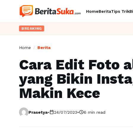
Home
Berita
Tips Trik
B
BREAKING
Home
/
Berita
Cara Edit Foto 
yang Bikin Ins
Makin Kece
calendar_today
schedule
Prasetya
•
24/07/2023
•
6 min read