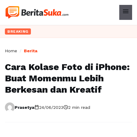
menu
BREAKING
Home
/
Berita
Cara Kolase Foto di iPhone:
Buat Momenmu Lebih
Berkesan dan Kreatif
calendar_today
schedule
Prasetya
24/06/2023
2 min read