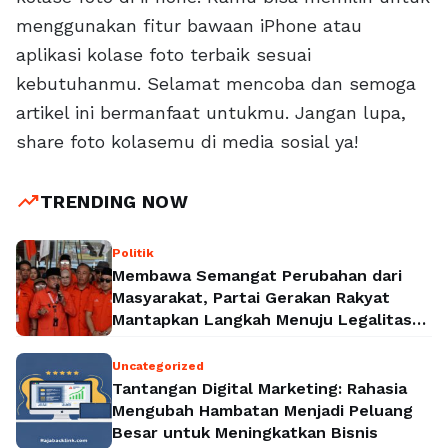
menggunakan fitur bawaan iPhone atau
aplikasi kolase foto terbaik sesuai
kebutuhanmu. Selamat mencoba dan semoga
artikel ini bermanfaat untukmu. Jangan lupa,
share foto kolasemu di media sosial ya!
trending_up
TRENDING NOW
Politik
Membawa Semangat Perubahan dari
Masyarakat, Partai Gerakan Rakyat
Mantapkan Langkah Menuju Legalitas
Politik Nasional
Uncategorized
Tantangan Digital Marketing: Rahasia
Mengubah Hambatan Menjadi Peluang
Besar untuk Meningkatkan Bisnis