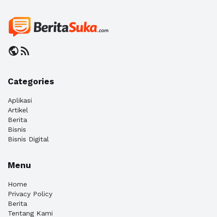
public
rss_feed
Categories
Aplikasi
Artikel
Berita
Bisnis
Bisnis Digital
Menu
Home
Privacy Policy
Berita
Tentang Kami