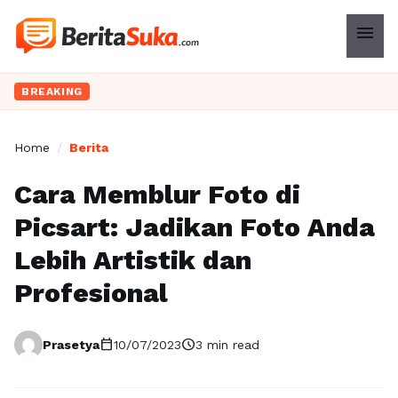
menu
BREAKING
Home
/
Berita
Cara Memblur Foto di
Picsart: Jadikan Foto Anda
Lebih Artistik dan
Profesional
calendar_today
schedule
Prasetya
10/07/2023
3 min read