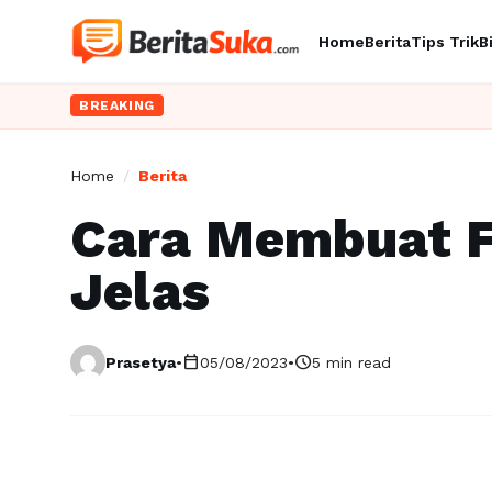
Home
Berita
Tips Trik
B
BREAKING
Home
/
Berita
Cara Membuat F
Jelas
calendar_today
schedule
Prasetya
•
05/08/2023
•
5 min read