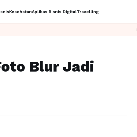
isnis
Kesehatan
Aplikasi
Bisnis Digital
Travelling
Ingin upgrade s
oto Blur Jadi