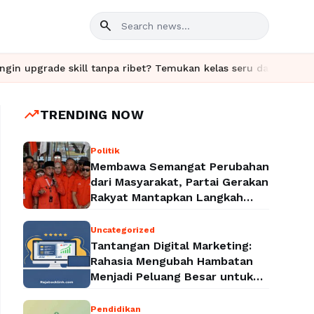
search
kill tanpa ribet? Temukan kelas seru dan materi lengkap hanya d
trending_up
TRENDING NOW
Politik
Membawa Semangat Perubahan
dari Masyarakat, Partai Gerakan
Rakyat Mantapkan Langkah
Menuju Legalitas Politik
Nasional
Uncategorized
Tantangan Digital Marketing:
Rahasia Mengubah Hambatan
Menjadi Peluang Besar untuk
Meningkatkan Bisnis
Pendidikan