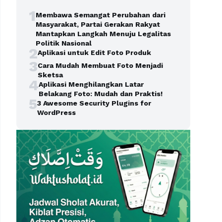
1
Membawa Semangat Perubahan dari
Masyarakat, Partai Gerakan Rakyat
Mantapkan Langkah Menuju Legalitas
Politik Nasional
2
Aplikasi untuk Edit Foto Produk
3
Cara Mudah Membuat Foto Menjadi
Sketsa
4
Aplikasi Menghilangkan Latar
Belakang Foto: Mudah dan Praktis!
5
3 Awesome Security Plugins for
WordPress