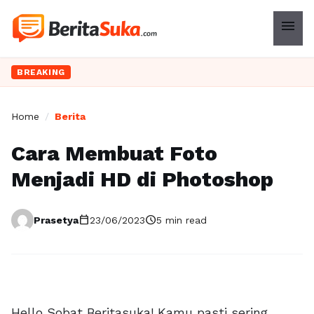
menu
BREAKING
Home
/
Berita
Cara Membuat Foto
Menjadi HD di Photoshop
calendar_today
schedule
Prasetya
23/06/2023
5 min read
Hello Sobat Beritasuka! Kamu pasti sering