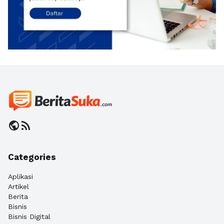
public
rss_feed
Categories
Aplikasi
Artikel
Berita
Bisnis
Bisnis Digital