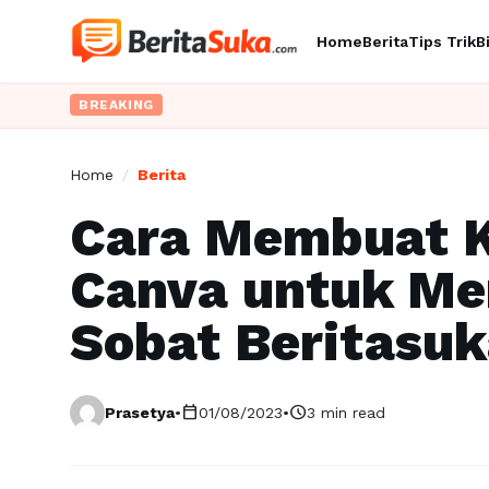
Home
Berita
Tips Trik
B
BREAKING
Home
/
Berita
Cara Membuat K
Canva untuk Me
Sobat Beritasu
calendar_today
schedule
Prasetya
•
01/08/2023
•
3 min read