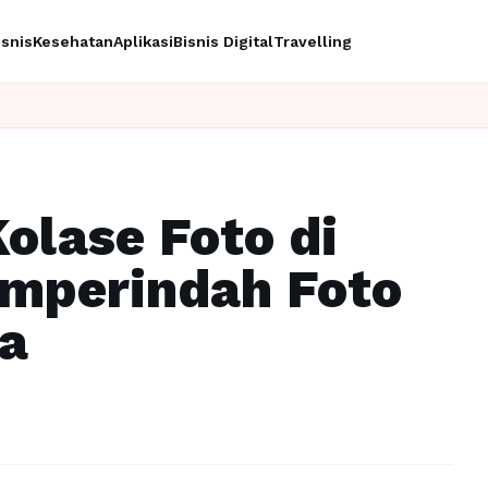
isnis
Kesehatan
Aplikasi
Bisnis Digital
Travelling
Ing
olase Foto di
mperindah Foto
ka