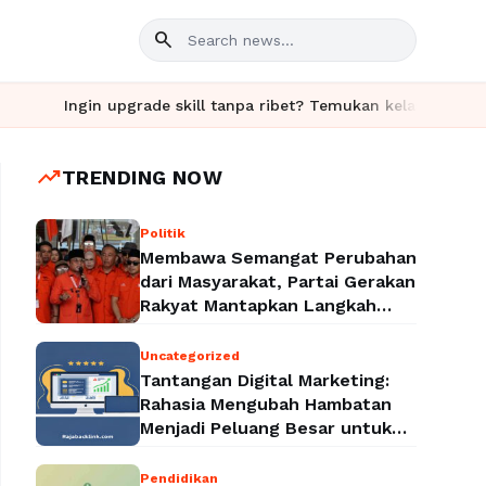
search
in upgrade skill tanpa ribet? Temukan kelas seru dan materi len
trending_up
TRENDING NOW
Politik
Membawa Semangat Perubahan
dari Masyarakat, Partai Gerakan
Rakyat Mantapkan Langkah
Menuju Legalitas Politik
Nasional
Uncategorized
Tantangan Digital Marketing:
Rahasia Mengubah Hambatan
Menjadi Peluang Besar untuk
Meningkatkan Bisnis
Pendidikan