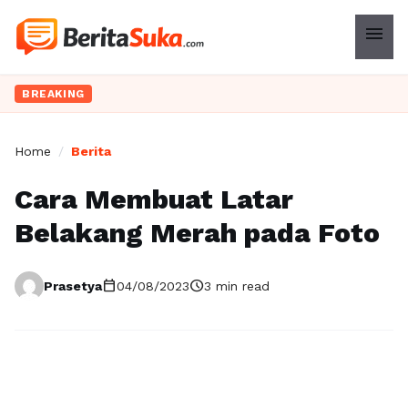
menu
BREAKING
Home
/
Berita
Cara Membuat Latar
Belakang Merah pada Foto
calendar_today
schedule
Prasetya
04/08/2023
3 min read