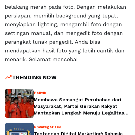
belakang merah pada foto. Dengan melakukan
persiapan, memilih background yang tepat,
menyiapkan lighting, mengambil foto dengan
settingan manual, dan mengedit foto dengan
perangkat lunak pengedit, Anda bisa
mendapatkan hasil foto yang lebih cantik dan
menarik. Selamat mencoba!
trending_up
TRENDING NOW
Politik
Membawa Semangat Perubahan dari
Masyarakat, Partai Gerakan Rakyat
Mantapkan Langkah Menuju Legalitas
Politik Nasional
Uncategorized
Tantangan Digital Marketing: Rahasia