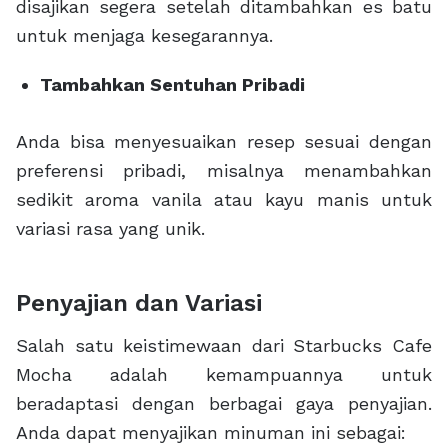
disajikan segera setelah ditambahkan es batu
untuk menjaga kesegarannya.
Tambahkan Sentuhan Pribadi
Anda bisa menyesuaikan resep sesuai dengan
preferensi pribadi, misalnya menambahkan
sedikit aroma vanila atau kayu manis untuk
variasi rasa yang unik.
Penyajian dan Variasi
Salah satu keistimewaan dari Starbucks Cafe
Mocha adalah kemampuannya untuk
beradaptasi dengan berbagai gaya penyajian.
Anda dapat menyajikan minuman ini sebagai: