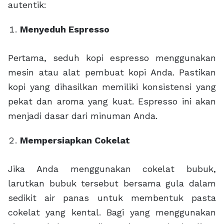
autentik:
Menyeduh Espresso
Pertama, seduh kopi espresso menggunakan
mesin atau alat pembuat kopi Anda. Pastikan
kopi yang dihasilkan memiliki konsistensi yang
pekat dan aroma yang kuat. Espresso ini akan
menjadi dasar dari minuman Anda.
Mempersiapkan Cokelat
Jika Anda menggunakan cokelat bubuk,
larutkan bubuk tersebut bersama gula dalam
sedikit air panas untuk membentuk pasta
cokelat yang kental. Bagi yang menggunakan