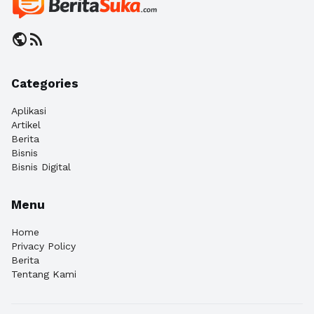
public
rss_feed
Categories
Aplikasi
Artikel
Berita
Bisnis
Bisnis Digital
Menu
Home
Privacy Policy
Berita
Tentang Kami