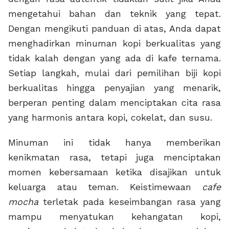
mengetahui bahan dan teknik yang tepat.
Dengan mengikuti panduan di atas, Anda dapat
menghadirkan minuman kopi berkualitas yang
tidak kalah dengan yang ada di kafe ternama.
Setiap langkah, mulai dari pemilihan biji kopi
berkualitas hingga penyajian yang menarik,
berperan penting dalam menciptakan cita rasa
yang harmonis antara kopi, cokelat, dan susu.
Minuman ini tidak hanya memberikan
kenikmatan rasa, tetapi juga menciptakan
momen kebersamaan ketika disajikan untuk
keluarga atau teman. Keistimewaan
cafe
mocha
terletak pada keseimbangan rasa yang
mampu menyatukan kehangatan kopi,