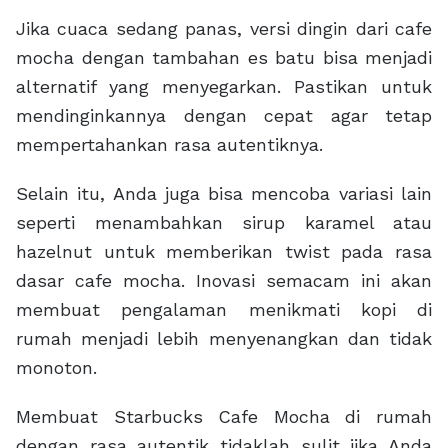
Jika cuaca sedang panas, versi dingin dari cafe
mocha dengan tambahan es batu bisa menjadi
alternatif yang menyegarkan. Pastikan untuk
mendinginkannya dengan cepat agar tetap
mempertahankan rasa autentiknya.
Selain itu, Anda juga bisa mencoba variasi lain
seperti menambahkan sirup karamel atau
hazelnut untuk memberikan twist pada rasa
dasar cafe mocha. Inovasi semacam ini akan
membuat pengalaman menikmati kopi di
rumah menjadi lebih menyenangkan dan tidak
monoton.
Membuat Starbucks Cafe Mocha di rumah
dengan rasa autentik tidaklah sulit jika Anda