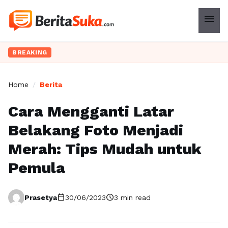
menu
BREAKING
Home
/
Berita
Cara Mengganti Latar
Belakang Foto Menjadi
Merah: Tips Mudah untuk
Pemula
calendar_today
schedule
Prasetya
30/06/2023
3 min read