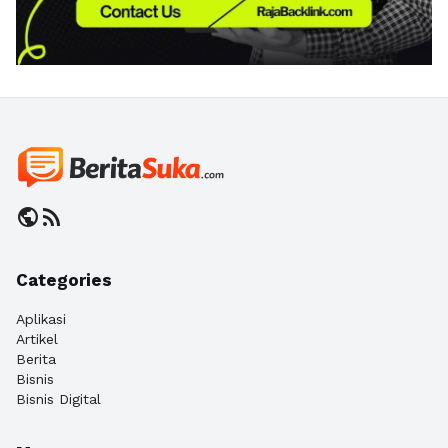
public
rss_feed
Categories
Aplikasi
Artikel
Berita
Bisnis
Bisnis Digital