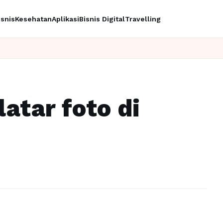
isnis
Kesehatan
Aplikasi
Bisnis Digital
Travelling
atar foto di