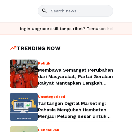
search
Ingin upgrade skill tanpa ribet? Temukan kelas seru dan mater
trending_up
TRENDING NOW
Politik
Membawa Semangat Perubahan
dari Masyarakat, Partai Gerakan
Rakyat Mantapkan Langkah
Menuju Legalitas Politik
Nasional
Uncategorized
Tantangan Digital Marketing:
Rahasia Mengubah Hambatan
Menjadi Peluang Besar untuk
Meningkatkan Bisnis
Pendidikan