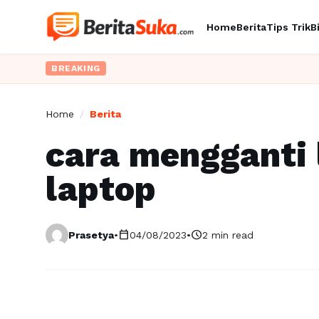
Home
Berita
Tips Trik
B
BREAKING
Home
/
Berita
cara mengganti l
laptop
calendar_today
schedule
Prasetya
•
04/08/2023
•
2 min read