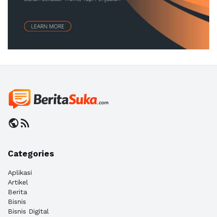
public
rss_feed
Categories
Aplikasi
Artikel
Berita
Bisnis
Bisnis Digital