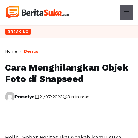
menu
BREAKING
Home
/
Berita
Cara Menghilangkan Objek
Foto di Snapseed
calendar_today
schedule
Prasetya
21/07/2023
3 min read
Hello, Sobat Beritasuka! Apakah kamu suka