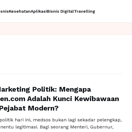
isnis
Kesehatan
Aplikasi
Bisnis Digital
Travelling
I
Marketing Politik: Mengapa
en.com Adalah Kunci Kewibawaan
Pejabat Modern?
olitik hari ini, medsos bukan lagi sekadar pelengkap,
nentu legitimasi. Bagi seorang Menteri, Gubernur,