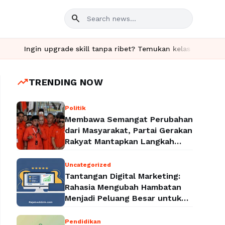
search
ngin upgrade skill tanpa ribet? Temukan kelas seru dan materi l
trending_up
TRENDING NOW
Politik
Membawa Semangat Perubahan
dari Masyarakat, Partai Gerakan
Rakyat Mantapkan Langkah
Menuju Legalitas Politik
Nasional
Uncategorized
Tantangan Digital Marketing:
Rahasia Mengubah Hambatan
Menjadi Peluang Besar untuk
Meningkatkan Bisnis
Pendidikan