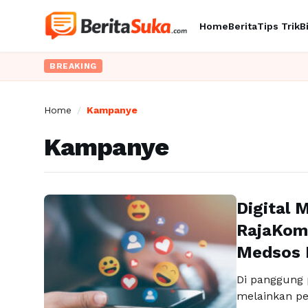
Home
Berita
Tips Trik
B
BREAKING
Home
/
Kampanye
Kampanye
Digital 
RajaKom
Medsos 
Di panggung p
melainkan pe