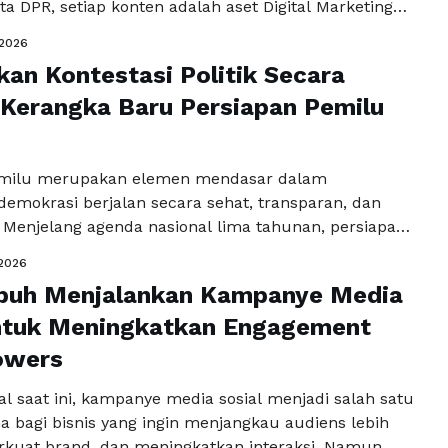
a DPR, setiap konten adalah aset Digital Marketing
n, ada hukum tak tertulis di dunia digital: tanpa
/2026
estasi dianggap fiksi. Postingan yang sepi hanya akan
an Kontestasi Politik Secara
rasi negatif bahwa pejabat tersebut tidak merakyat
 Kerangka Baru Persiapan Pemilu
Read more
emilu merupakan elemen mendasar dalam
emokrasi berjalan secara sehat, transparan, dan
. Menjelang agenda nasional lima tahunan, persiapan
erlu diposisikan sebagai proses strategis jangka
/2026
 dirancang secara terstruktur dan berkelanjutan.
puh Menjalankan Kampanye Media
hanya menjadi ajang kompetisi antaraktor politik,
sarana untuk membangun kepercayaan publik serta
untuk Meningkatkan Engagement
legitimasi kepemimpinan yang …
Read more
owers
tal saat ini, kampanye media sosial menjadi salah satu
a bagi bisnis yang ingin menjangkau audiens lebih
kuat brand, dan meningkatkan interaksi. Namun,