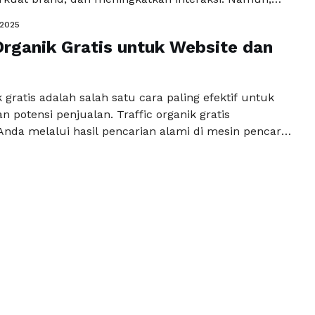
ampanye tidak hanya ditentukan oleh seberapa
/2025
 diposting, melainkan oleh strategi yang tepat, kreatif,
Organik Gratis untuk Website dan
 Menentukan Tujuan Kampanye Media Sosial
ulai kampanye media sosial, …
Read more
k gratis adalah salah satu cara paling efektif untuk
potensi penjualan. Traffic organik gratis
da melalui hasil pencarian alami di mesin pencari
beda dengan traffic berbayar, traffic organik gratis