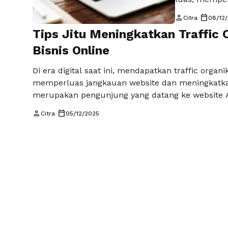
kesuksesan k
person
calendar_today
Citra
•
08/12
sering konten
Tips Jitu Meningkatkan Traffic 
dan terukur.
Bisnis Online
Sebelum mem
Di era digital saat ini, mendapatkan traffic organi
memperluas jangkauan website dan meningkatkan 
merupakan pengunjung yang datang ke website An
seperti Google, tanpa memerlukan biaya iklan. Ber
person
calendar_today
Citra
•
05/12/2025
cenderung lebih …
Read more