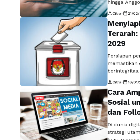
hingga Anggot
Politik. Namu
person
calendar_today
Citra
•
21/02
interaksi, pr
Menyiapk
membangun na
atau tidak …
Terarah:
2029
Persiapan p
memastikan d
berintegritas
pemilu 2029 p
person
calendar_today
Citra
•
16/01
panjang yang
Cara Am
Pemilu tidak 
tetapi juga 
Sosial 
memperkuat 
dan Foll
Di dunia digi
strategi utam
luas, memper