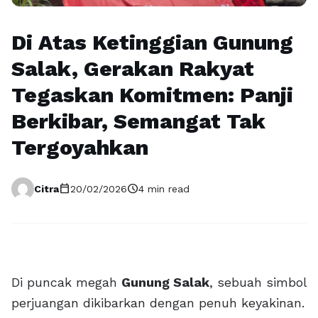
Di Atas Ketinggian Gunung
Salak, Gerakan Rakyat
Tegaskan Komitmen: Panji
Berkibar, Semangat Tak
Tergoyahkan
calendar_today
schedule
Citra
20/02/2026
4 min read
Di puncak megah
Gunung Salak
, sebuah simbol
perjuangan dikibarkan dengan penuh keyakinan.