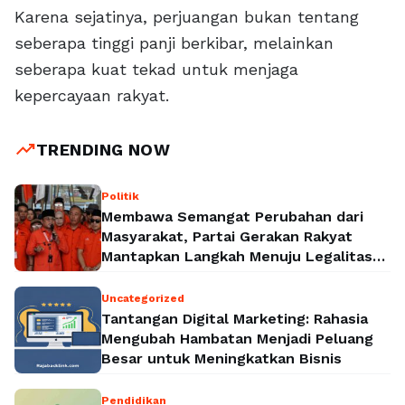
Karena sejatinya, perjuangan bukan tentang
seberapa tinggi panji berkibar, melainkan
seberapa kuat tekad untuk menjaga
kepercayaan rakyat.
trending_up
TRENDING NOW
Politik
Membawa Semangat Perubahan dari
Masyarakat, Partai Gerakan Rakyat
Mantapkan Langkah Menuju Legalitas
Politik Nasional
Uncategorized
Tantangan Digital Marketing: Rahasia
Mengubah Hambatan Menjadi Peluang
Besar untuk Meningkatkan Bisnis
Pendidikan