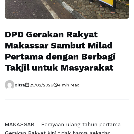
DPD Gerakan Rakyat
Makassar Sambut Milad
Pertama dengan Berbagi
Takjil untuk Masyarakat
calendar_today
schedule
Citra
25/02/2026
4 min read
MAKASSAR – Perayaan ulang tahun pertama
Gerakan Rakyat kini tidak hanya sekadar