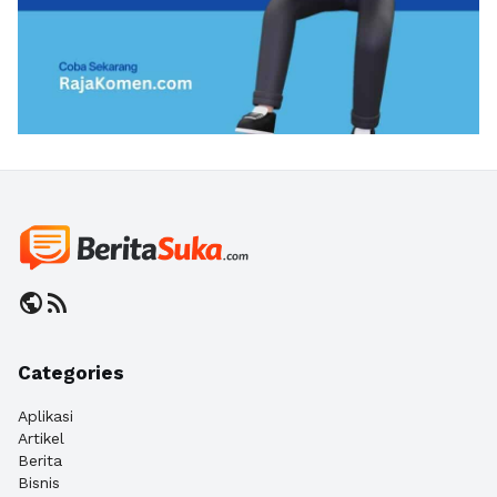
public
rss_feed
Categories
Aplikasi
Artikel
Berita
Bisnis