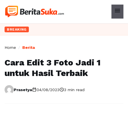
menu
BREAKING
Home
/
Berita
Cara Edit 3 Foto Jadi 1
untuk Hasil Terbaik
calendar_today
schedule
Prasetya
04/08/2023
3 min read