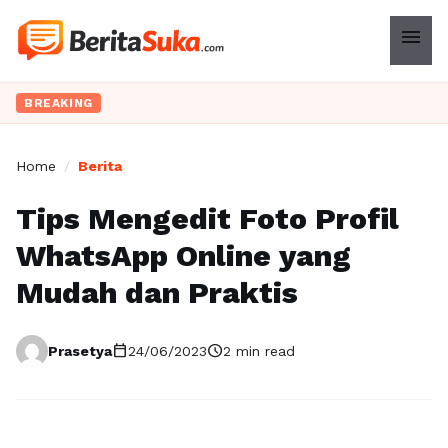
menu
BREAKING
Home
/
Berita
Tips Mengedit Foto Profil
WhatsApp Online yang
Mudah dan Praktis
calendar_today
schedule
Prasetya
24/06/2023
2 min read