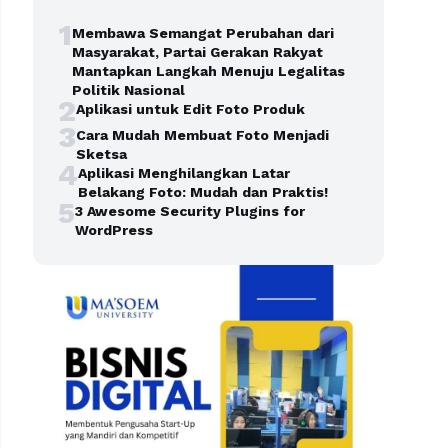
1
Membawa Semangat Perubahan dari
Masyarakat, Partai Gerakan Rakyat
Mantapkan Langkah Menuju Legalitas
Politik Nasional
2
Aplikasi untuk Edit Foto Produk
3
Cara Mudah Membuat Foto Menjadi
Sketsa
4
Aplikasi Menghilangkan Latar
Belakang Foto: Mudah dan Praktis!
5
3 Awesome Security Plugins for
WordPress