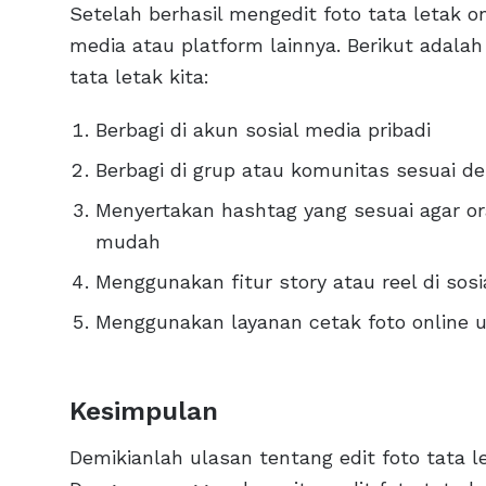
Setelah berhasil mengedit foto tata letak o
media atau platform lainnya. Berikut adala
tata letak kita:
Berbagi di akun sosial media pribadi
Berbagi di grup atau komunitas sesuai de
Menyertakan hashtag yang sesuai agar or
mudah
Menggunakan fitur story atau reel di sosi
Menggunakan layanan cetak foto online u
Kesimpulan
Demikianlah ulasan tentang edit foto tata l