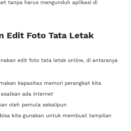
rnet tanpa harus mengunduh aplikasi di
Edit Foto Tata Letak
kan edit foto tata letak online, di antaranya
makan kapasitas memori perangkat kita
 asalkan ada internet
kan oleh pemula sekalipun
g bisa kita gunakan untuk membuat tampilan