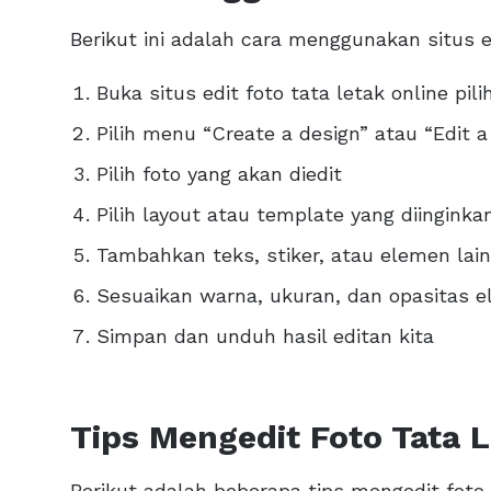
Berikut ini adalah cara menggunakan situs ed
Buka situs edit foto tata letak online pil
Pilih menu “Create a design” atau “Edit a
Pilih foto yang akan diedit
Pilih layout atau template yang diinginka
Tambahkan teks, stiker, atau elemen lain
Sesuaikan warna, ukuran, dan opasitas 
Simpan dan unduh hasil editan kita
Tips Mengedit Foto Tata L
Berikut adalah beberapa tips mengedit foto 