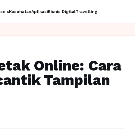
isnis
Kesehatan
Aplikasi
Bisnis Digital
Travelling
Ingin upgr
etak Online: Cara
antik Tampilan