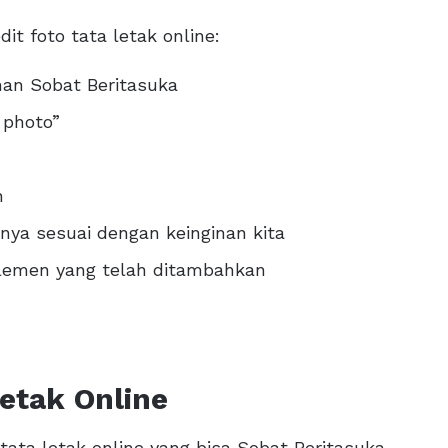
it foto tata letak online:
ihan Sobat Beritasuka
 photo”
n
nya sesuai dengan keinginan kita
elemen yang telah ditambahkan
etak Online
tata letak online yang bisa Sobat Beritasuka