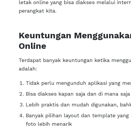
letak online yang bisa diakses melalui inte
perangkat kita.
Keuntungan Menggunakan 
Online
Terdapat banyak keuntungan ketika mengguna
adalah:
Tidak perlu mengunduh aplikasi yang me
Bisa diakses kapan saja dan di mana saja
Lebih praktis dan mudah digunakan, bah
Banyak pilihan layout dan template yan
foto lebih menarik