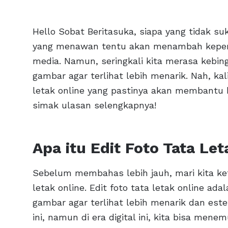
Hello Sobat Beritasuka, siapa yang tidak s
yang menawan tentu akan menambah keperca
media. Namun, seringkali kita merasa kebin
gambar agar terlihat lebih menarik. Nah, kal
letak online yang pastinya akan membantu 
simak ulasan selengkapnya!
Apa itu Edit Foto Tata Let
Sebelum membahas lebih jauh, mari kita keta
letak online. Edit foto tata letak online ad
gambar agar terlihat lebih menarik dan este
ini, namun di era digital ini, kita bisa mene