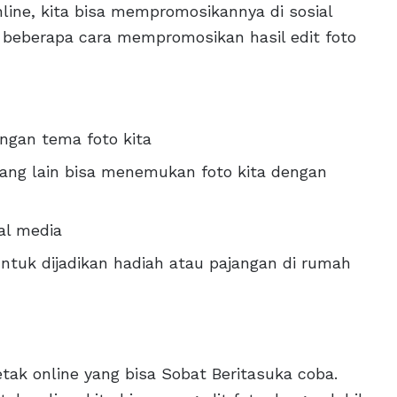
nline, kita bisa mempromosikannya di sosial
h beberapa cara mempromosikan hasil edit foto
ngan tema foto kita
ang lain bisa menemukan foto kita dengan
al media
ntuk dijadikan hadiah atau pajangan di rumah
etak online yang bisa Sobat Beritasuka coba.