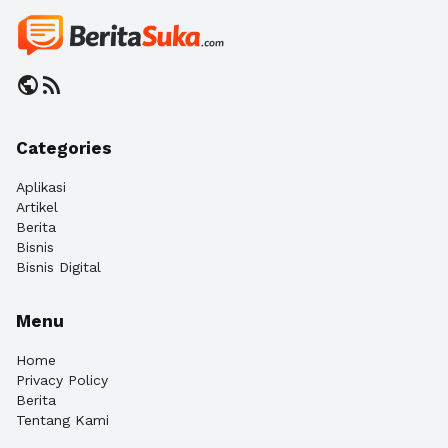
public
rss_feed
Categories
Aplikasi
Artikel
Berita
Bisnis
Bisnis Digital
Menu
Home
Privacy Policy
Berita
Tentang Kami