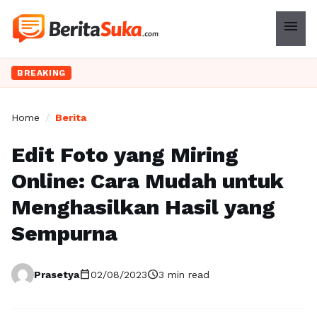
menu
BREAKING
Home
/
Berita
Edit Foto yang Miring
Online: Cara Mudah untuk
Menghasilkan Hasil yang
Sempurna
calendar_today
schedule
Prasetya
02/08/2023
3 min read