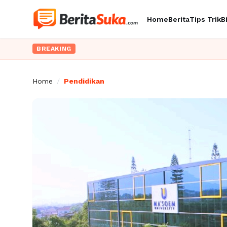
Home
Berita
Tips Trik
B
BREAKING
Home
/
Pendidikan