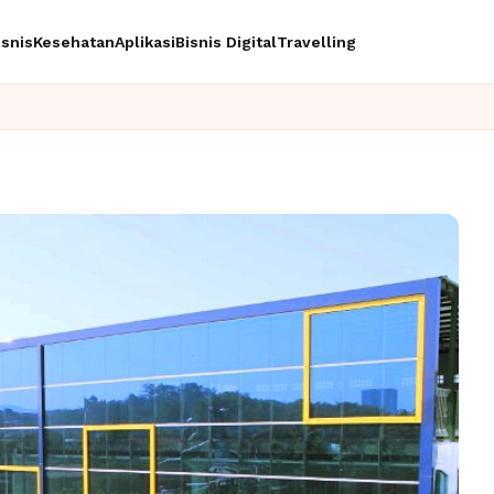
isnis
Kesehatan
Aplikasi
Bisnis Digital
Travelling
Ingin upgrade