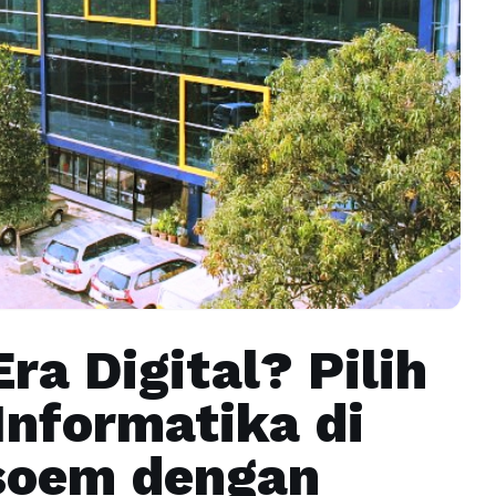
Era Digital? Pilih
Informatika di
’soem dengan