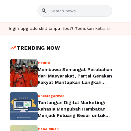
search
 skill tanpa ribet? Temukan kelas seru dan materi lengkap hanya
trending_up
TRENDING NOW
Politik
Membawa Semangat Perubahan
dari Masyarakat, Partai Gerakan
Rakyat Mantapkan Langkah
Menuju Legalitas Politik
Nasional
Uncategorized
Tantangan Digital Marketing:
Rahasia Mengubah Hambatan
Menjadi Peluang Besar untuk
Meningkatkan Bisnis
Pendidikan