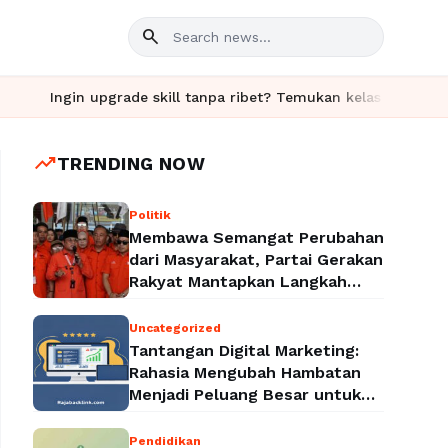
search
upgrade skill tanpa ribet? Temukan kelas seru dan materi lengka
trending_up
TRENDING NOW
Politik
Membawa Semangat Perubahan
dari Masyarakat, Partai Gerakan
Rakyat Mantapkan Langkah
Menuju Legalitas Politik
Nasional
Uncategorized
Tantangan Digital Marketing:
Rahasia Mengubah Hambatan
Menjadi Peluang Besar untuk
Meningkatkan Bisnis
Pendidikan