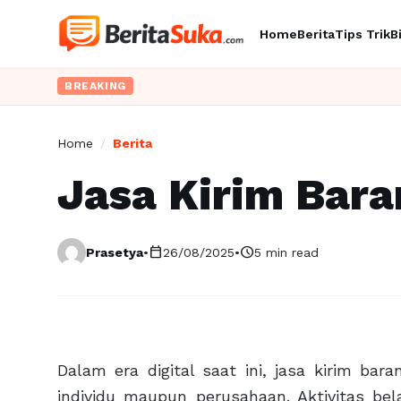
Home
Berita
Tips Trik
B
BREAKING
Home
/
Berita
Jasa Kirim Bara
calendar_today
schedule
Prasetya
•
26/08/2025
•
5 min read
Dalam era digital saat ini, jasa kirim ba
individu maupun perusahaan. Aktivitas b