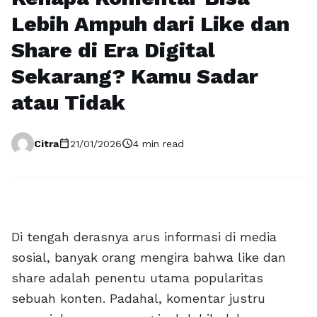
Lebih Ampuh dari Like dan
Share di Era Digital
Sekarang? Kamu Sadar
atau Tidak
calendar_today
schedule
Citra
21/01/2026
4 min read
Di tengah derasnya arus informasi di media
sosial, banyak orang mengira bahwa like dan
share adalah penentu utama popularitas
sebuah konten. Padahal, komentar justru