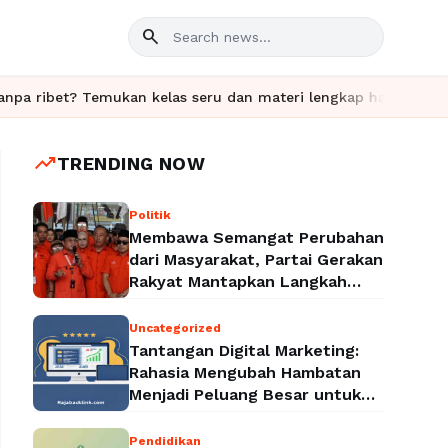
search
 Temukan kelas seru dan materi lengkap hanya di YukBelajar.com. 
trending_up
TRENDING NOW
Politik
Membawa Semangat Perubahan
dari Masyarakat, Partai Gerakan
Rakyat Mantapkan Langkah
Menuju Legalitas Politik
Nasional
Uncategorized
Tantangan Digital Marketing:
Rahasia Mengubah Hambatan
Menjadi Peluang Besar untuk
Meningkatkan Bisnis
Pendidikan