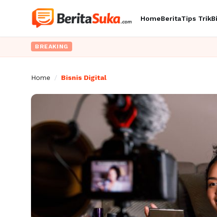
Home
Berita
Tips Trik
B
BREAKING
Home
/
Bisnis Digital