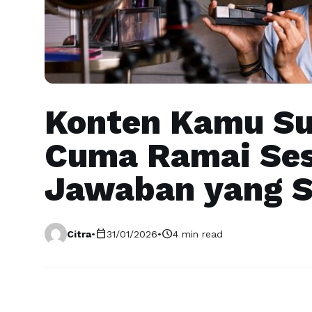
Konten Kamu Su
Cuma Ramai Ses
Jawaban yang Se
calendar_today
schedule
Citra
•
31/01/2026
•
4 min read