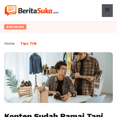
menu
BREAKING
Home
/
Tips Trik
Konten Sudah Ramai Tapi