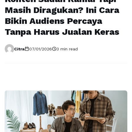
Masih Diragukan? Ini Cara
Bikin Audiens Percaya
Tanpa Harus Jualan Keras
calendar_today
schedule
Citra
07/01/2026
3 min read