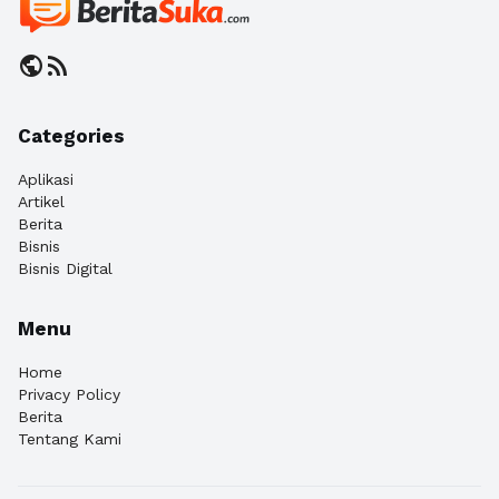
public
rss_feed
Categories
Aplikasi
Artikel
Berita
Bisnis
Bisnis Digital
Menu
Home
Privacy Policy
Berita
Tentang Kami