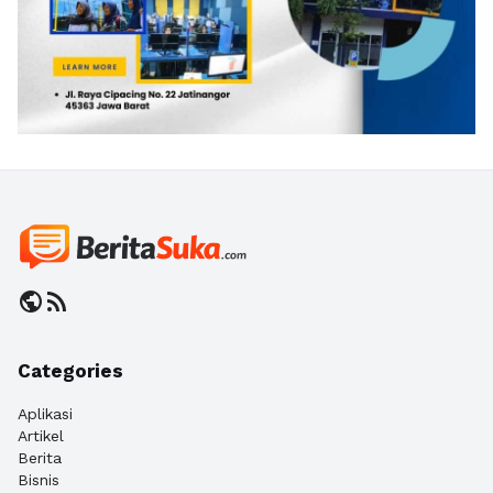
public
rss_feed
Categories
Aplikasi
Artikel
Berita
Bisnis