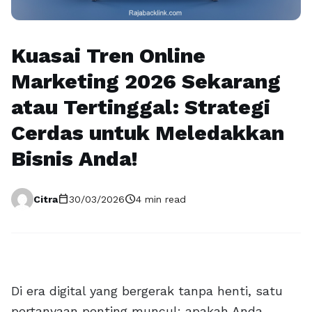
Kuasai Tren Online
Marketing 2026 Sekarang
atau Tertinggal: Strategi
Cerdas untuk Meledakkan
Bisnis Anda!
calendar_today
schedule
Citra
30/03/2026
4 min read
Di era digital yang bergerak tanpa henti, satu
pertanyaan penting muncul: apakah Anda