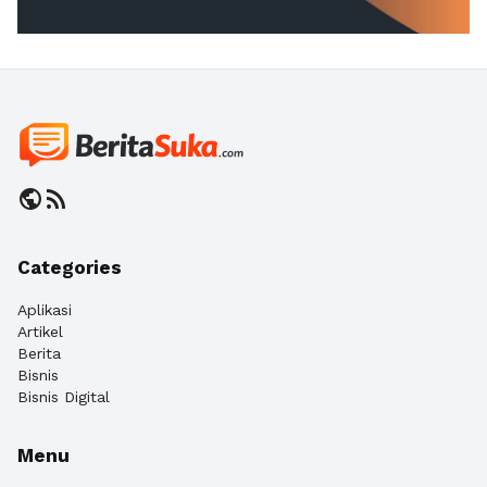
public
rss_feed
Categories
Aplikasi
Artikel
Berita
Bisnis
Bisnis Digital
Menu