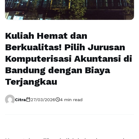
Kuliah Hemat dan
Berkualitas! Pilih Jurusan
Komputerisasi Akuntansi di
Bandung dengan Biaya
Terjangkau
calendar_today
schedule
Citra
27/03/2026
4 min read