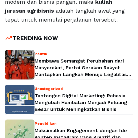
modern dan bisnis pangan, maka
kuliah
jurusan agribisnis
adalah langkah awal yang
tepat untuk memulai perjalanan tersebut.
trending_up
TRENDING NOW
Politik
Membawa Semangat Perubahan dari
Masyarakat, Partai Gerakan Rakyat
Mantapkan Langkah Menuju Legalitas
Politik Nasional
Uncategorized
Tantangan Digital Marketing: Rahasia
Mengubah Hambatan Menjadi Peluang
Besar untuk Meningkatkan Bisnis
Pendidikan
Maksimalkan Engagement dengan Ide
Konten Instagram yang Kreatif dan