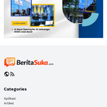
public
rss_feed
Categories
Aplikasi
Artikel