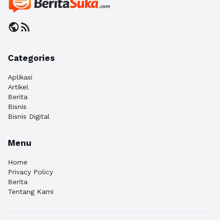
public
rss_feed
Categories
Aplikasi
Artikel
Berita
Bisnis
Bisnis Digital
Menu
Home
Privacy Policy
Berita
Tentang Kami