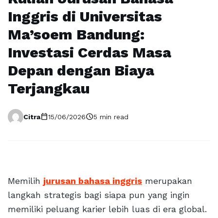
Inggris di Universitas
Ma’soem Bandung:
Investasi Cerdas Masa
Depan dengan Biaya
Terjangkau
calendar_today
schedule
Citra
15/06/2026
5 min read
Memilih
jurusan bahasa inggris
merupakan
langkah strategis bagi siapa pun yang ingin
memiliki peluang karier lebih luas di era global.