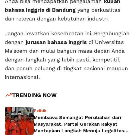
Anda bisa mendapatkan pengalaman
kuliah
bahasa Inggris di Bandung
yang berkualitas
dan relevan dengan kebutuhan industri.
Jangan lewatkan kesempatan ini. Bergabunglah
dengan
jurusan bahasa inggris
di Universitas
Ma’soem dan mulai bangun masa depan Anda
dengan langkah yang lebih pasti, kompetitif,
dan penuh peluang di tingkat nasional maupun
internasional.
trending_up
TRENDING NOW
Politik
Membawa Semangat Perubahan dari
Masyarakat, Partai Gerakan Rakyat
Mantapkan Langkah Menuju Legalitas