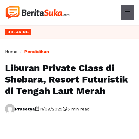
menu
BREAKING
Home
/
Pendidikan
Liburan Private Class di
Shebara, Resort Futuristik
di Tengah Laut Merah
calendar_today
schedule
Prasetya
11/09/2025
5 min read