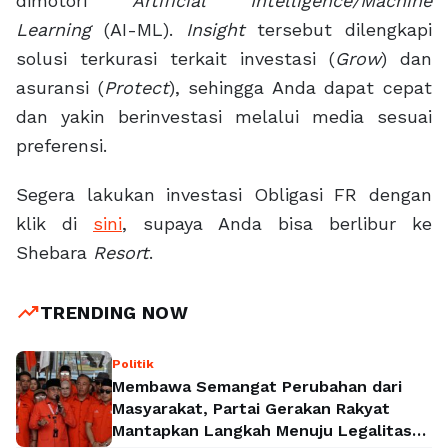
dimotori
Artificial Intelligence/Machine
Learning
(AI-ML).
Insight
tersebut dilengkapi
solusi terkurasi terkait investasi (
Grow
) dan
asuransi (
Protect
), sehingga Anda dapat cepat
dan yakin berinvestasi melalui media sesuai
preferensi.
Segera lakukan investasi Obligasi FR dengan
klik di
sini
, supaya Anda bisa berlibur ke
Shebara
Resort
.
trending_up
TRENDING NOW
Politik
Membawa Semangat Perubahan dari
Masyarakat, Partai Gerakan Rakyat
Mantapkan Langkah Menuju Legalitas